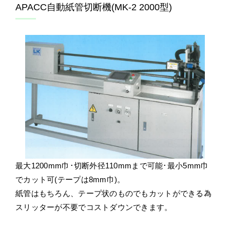
APACC自動紙管切断機(MK-2 2000型)
最大1200mm巾･切断外径110mmまで可能･最小5mm巾
でカット可(テープは8mm巾)。
紙管はもちろん、テープ状のものでもカットができる為
スリッターが不要でコストダウンできます。