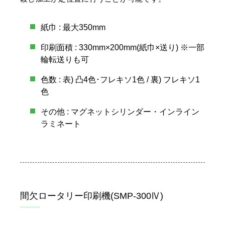
紙巾 : 最大350mm
印刷面積 : 330mm×200mm(紙巾×送り) ※一部
輪転送りも可
色数 : 表) 凸4色･フレキソ1色 / 裏) フレキソ1
色
その他 : マグネットシリンダー・インライン
ラミネート
間欠ロータリー印刷機(SMP-300Ⅳ)