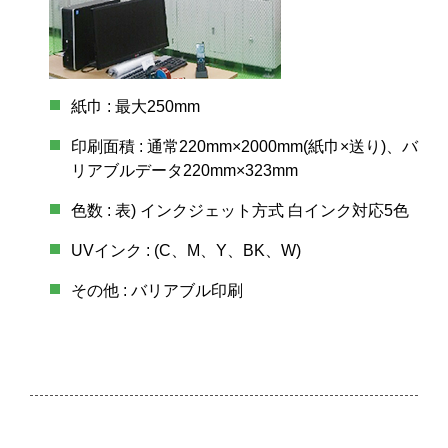
紙巾 : 最大250mm
印刷面積 : 通常220mm×2000mm(紙巾×送り)、バ
リアブルデータ220mm×323mm
色数 : 表) インクジェット方式 白インク対応5色
UVインク : (C、M、Y、BK、W)
その他 : バリアブル印刷